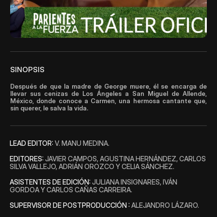
Blog
Careers
Docs
SINOPSIS
Después de que la madre de George muere, él se encarga de 
About
llevar sus cenizas de Los Ángeles a San Miguel de Allende, 
México, donde conoce a Carmen, una hermosa cantante que, 
sin querer, le salva la vida.
COMMUNITY
Join
LEAD EDITOR: 
V. MANU MEDINA.
EDITORES: 
JAVIER CAMPOS, AGUSTINA HERNÁNDEZ, CARLOS 
Events
SILVA VALLEJO, ADRIÁN OROZCO Y CELIA SÁNCHEZ.
ASISTENTES DE EDICIÓN: 
JULIANA INSIGNARES, IVÁN 
GORDOA Y CARLOS CAÑAS CARREIRA.
Experts
SUPERVISOR DE POSTPRODUCCIÓN :
 ALEJANDRO LÁZARO.